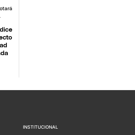
dice
yecto
dad
ada
INSTITUCIONAL