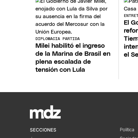
ENTRE
El G
refo
Tier
DIPLOMACIA PARTIDA
Milei habilitó el ingreso
inte
de la Marina de Brasil en
el S
plena escalada de
tensión con Lula
Política
SECCIONES