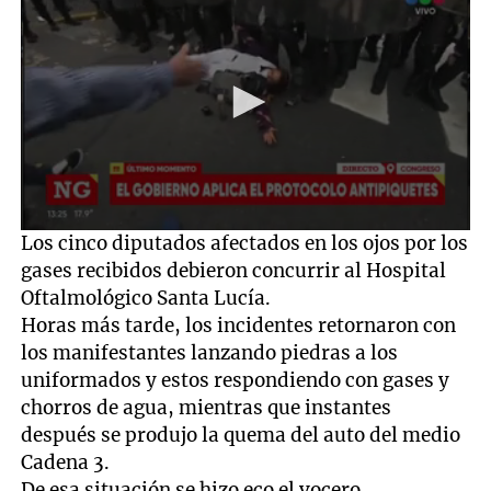
0
Los cinco diputados afectados en los ojos por los
seconds
gases recibidos debieron concurrir al Hospital
of
7
Oftalmológico Santa Lucía.
seconds
Horas más tarde, los incidentes retornaron con
los manifestantes lanzando piedras a los
uniformados y estos respondiendo con gases y
chorros de agua, mientras que instantes
después se produjo la quema del auto del medio
Cadena 3.
De esa situación se hizo eco el vocero