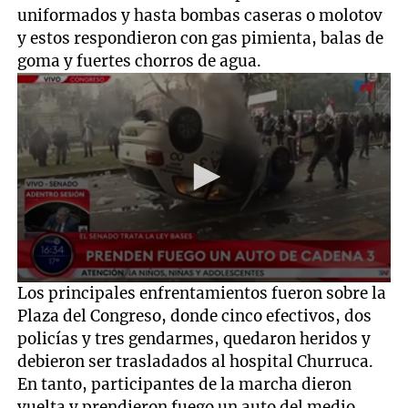
uniformados y hasta bombas caseras o molotov
y estos respondieron con gas pimienta, balas de
goma y fuertes chorros de agua.
0
Los principales enfrentamientos fueron sobre la
seconds
Plaza del Congreso, donde cinco efectivos, dos
of
28
policías y tres gendarmes, quedaron heridos y
seconds
debieron ser trasladados al hospital Churruca.
En tanto, participantes de la marcha dieron
vuelta y prendieron fuego un auto del medio