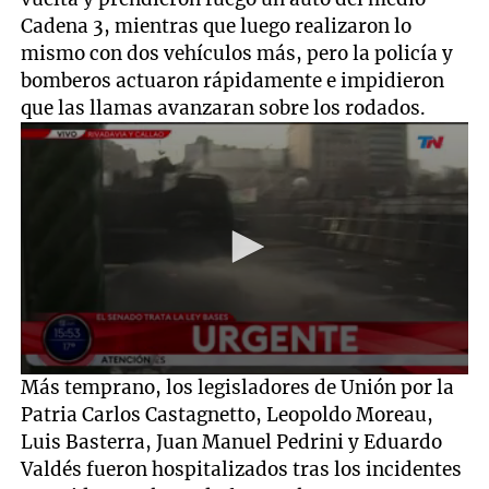
Cadena 3, mientras que luego realizaron lo
mismo con dos vehículos más, pero la policía y
bomberos actuaron rápidamente e impidieron
que las llamas avanzaran sobre los rodados.
0
Más temprano, los legisladores de Unión por la
seconds
Patria Carlos Castagnetto, Leopoldo Moreau,
of
4
Luis Basterra, Juan Manuel Pedrini y Eduardo
minutes,
Valdés fueron hospitalizados tras los incidentes
57
seconds