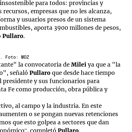
e insostenible para todos: provincias y
 recursos, empresas que no les alcanza,
forma y usuarios presos de un sistema
combustibles, aporta 3900 millones de pesos,
ó
Pullaro
.
s. Foto: MDZ
tante" la convocatoria de
Milei
ya que a "la
go", señaló
Pullaro
que desde hace tiempo
 presidente y sus funcionarios para
nta Fe como producción, obra pública y
ivo, al campo y la industria. En este
e aumenten o se pongan nuevas retenciones
emos que esto golpea a sectores que dan
económico”, completó
Pullaro
.