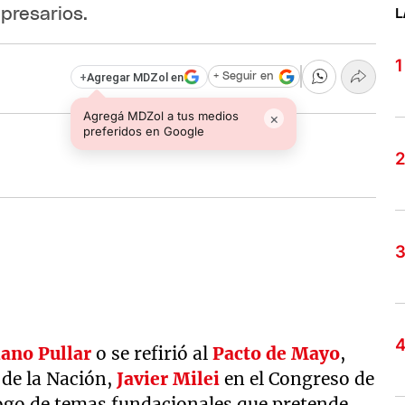
presarios.
L
+
Agregar MDZol en
+ Seguir en
Agregá MDZol a tus medios
×
preferidos en Google
ano Pullar
o se refirió al
Pacto de Mayo
,
 de la Nación,
Javier Milei
en el Congreso de
logo de temas fundacionales que pretende