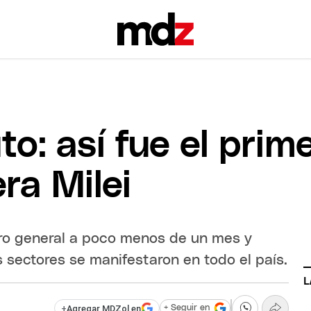
o: así fue el prim
era Milei
aro general a poco menos de un mes y
 sectores se manifestaron en todo el país.
L
+
Agregar MDZol en
+ Seguir en