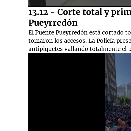
0
13.12 - Corte total y pri
seconds
of
Pueyrredón
28
seconds
Volume
El Puente Pueyrredón está cortado t
90%
tomaron los accesos. La Policía pres
antipiquetes vallando totalmente el 