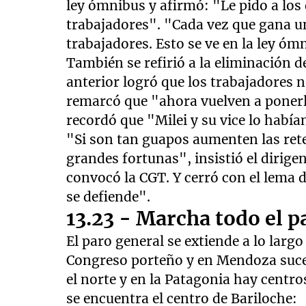
ley ómnibus y afirmó: "Le pido a los
trabajadores". "Cada vez que gana un
trabajadores. Esto se ve en la ley óm
También se refirió a la eliminación d
anterior logró que los trabajadores 
remarcó que "ahora vuelven a ponerl
recordó que "Milei y su vice lo había
"Si son tan guapos aumenten las ret
grandes fortunas", insistió el dirige
convocó la CGT. Y cerró con el lema d
se defiende".
13.23 - Marcha todo el pa
El paro general se extiende a lo larg
Congreso porteño y en Mendoza suced
el norte y en la Patagonia hay centr
se encuentra el centro de Bariloche: