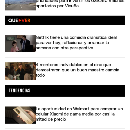
prioridades para invertir los US$250 millones
aportados por Vicuña
Netflix tiene una comedia dramática ideal
para ver hoy, reflexionar y arrancar la
semana con otra perspectiva
4 mentores inolvidables en el cine que
demostraron que un buen maestro cambia
todo
La oportunidad en Walmart para comprar un
celular Xiaomi de gama media por casi la
mitad de precio