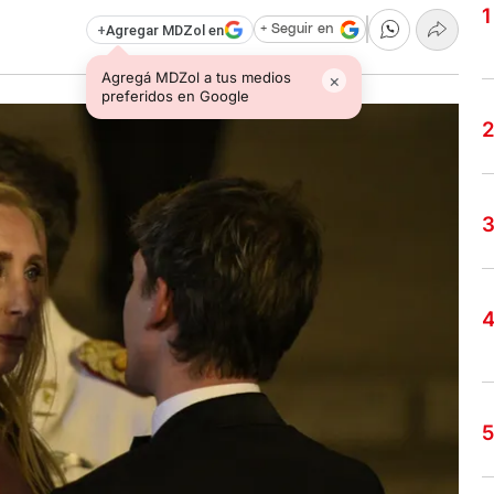
+
Agregar MDZol en
+ Seguir en
Agregá MDZol a tus medios
×
preferidos en Google