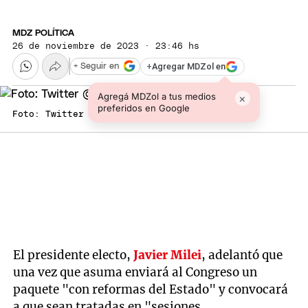
MDZ POLÍTICA
26 de noviembre de 2023 · 23:46 hs
+
Agregar MDZol en
+ Seguir en
Agregá MDZol a tus medios
×
preferidos en Google
Foto: Twitter @DiputadosAR
El presidente electo,
Javier Milei
, adelantó que
una vez que asuma enviará al Congreso un
paquete "con reformas del Estado" y convocará
a que sean tratadas en "sesiones