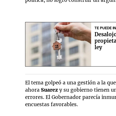
política, no logró construir un argu
TE PUEDE I
Desalojo
propieta
ley
El tema golpeó a una gestión a la qu
ahora
Suarez
y su gobierno tienen un
errores. El Gobernador parecía inmu
encuestas favorables.