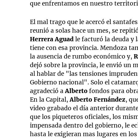
que enfrentamos en nuestro territori
El mal trago que le acercó el santafe
reunió a solas hace un mes, se repit
Herrera Aguad
le facturó la deuda y
tiene con esa provincia. Mendoza t
la ausencia de rumbo económico y,
R
dejó sobre la provincia, le envió un m
al hablar de "las tensiones impruden
Gobierno nacional". Solo el catama
agradeció a
Alberto
fondos para obra
En la Capital,
Alberto Fernández
, qu
video grabado el día anterior durant
que los piqueteros oficiales, los mi
impensada dentro del gobierno, le ech
hasta le exigieran mas lugares en lo