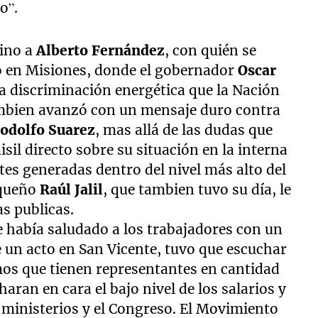
o”.
sino a
Alberto Fernández
, con quién se
ió en Misiones, donde el gobernador
Oscar
 la discriminación energética que la Nación
ambien avanzó con un mensaje duro contra
odolfo Suarez
, mas allá de las dudas que
isil directo sobre su situación en la interna
tes generadas dentro del nivel más alto del
rqueño
Raúl Jalil
, que tambien tuvo su día, le
s publicas.
e había saludado a los trabajadores con un
e un acto en San Vicente, tuvo que escuchar
smos que tienen representantes en cantidad
aran en cara el bajo nivel de los salarios y
s ministerios y el Congreso. El Movimiento