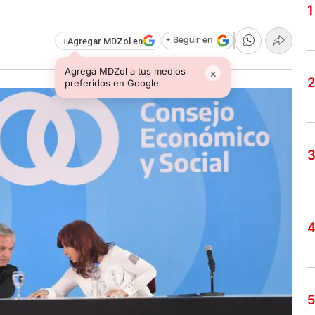
+
Agregar MDZol en
+ Seguir en
Agregá MDZol a tus medios
×
preferidos en Google