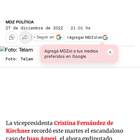
MDZ POLÍTICA
27 de diciembre de 2022 · 21:01 hs
+
Agregar MDZol en
+ Seguir en
Agregá MDZol a tus medios
×
preferidos en Google
Foto: Télam
La vicepresidenta
Cristina Fernández de
Kirchner
recordó este martes el escandaloso
caso de
Juan Ameri
, el ahora exdiputado