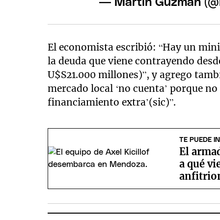
— Martín Guzmán (
El economista escribió: “Hay un min
la deuda que viene contrayendo desde
U$S21.000 millones)”, y agrego tam
mercado local ‘no cuenta’ porque no
financiamiento extra’(sic)”.
TE PUEDE I
El armad
a qué vi
anfitrio