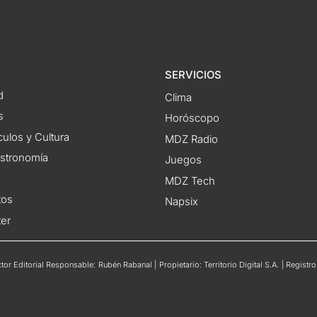
SERVICIOS
d
Clima
s
Horóscopo
ulos y Cultura
MDZ Radio
astronomía
Juegos
MDZ Tech
tos
Napsix
ter
or Editorial Responsable: Rubén Rabanal | Propietario: Territorio Digital S.A. | Regis