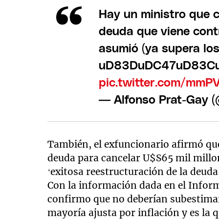
Hay un ministro que 
deuda que viene cont
asumió (ya supera lo
uD83DuDC47uD83CuDFF
pic.twitter.com/mm
— Alfonso Prat-Gay 
También, el exfuncionario afirmó qu
deuda para cancelar U$S65 mil millon
‘exitosa reestructuración de la deuda 
Con la información dada en el Infor
confirmo que no deberían subestimar
mayoría ajusta por inflación y es la 