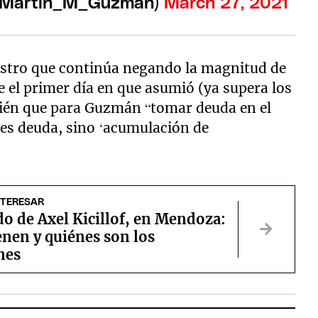
@Martin_M_Guzman)
March 27, 2021
istro que continúa negando la magnitud de
 el primer día en que asumió (ya supera los
bién que para Guzmán “tomar deuda en el
 es deuda, sino ‘acumulación de
NTERESAR
o de Axel Kicillof, en Mendoza:
enen y quiénes son los
nes