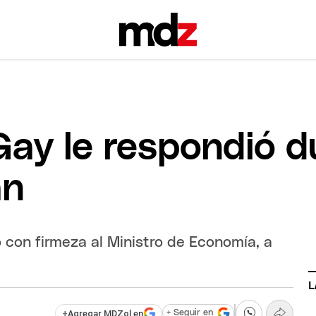
Gay le respondió 
án
 con firmeza al Ministro de Economía, a
L
+
Agregar MDZol en
+ Seguir en