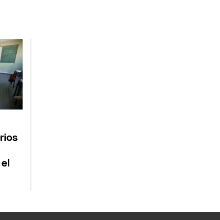
rios
 el