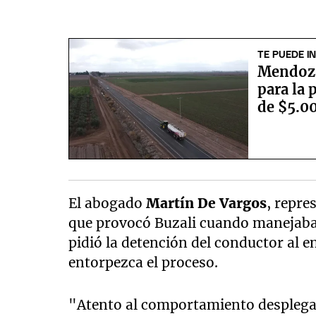
TE PUEDE I
Mendoza
para la 
de $5.0
El abogado
Martín De Vargos
, repre
que provocó Buzali cuando manejaba 
pidió la detención del conductor al e
entorpezca el proceso.
"Atento al comportamiento desplega