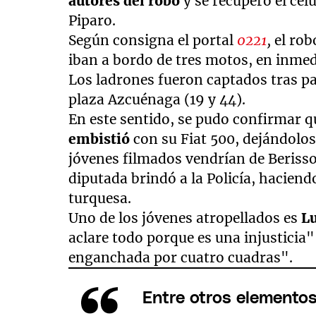
autores del robo
y se recuperó el celu
Piparo.
Según consigna el portal
0221
,
el rob
iban a bordo de tres motos, en inmed
Los ladrones fueron captados tras p
plaza Azcuénaga (19 y 44).
En este sentido, se pudo confirmar 
embistió
con su Fiat 500, dejándolo
jóvenes filmados vendrían de Berisso
diputada brindó a la Policía, haciend
turquesa.
Uno de los jóvenes atropellados es
Lu
aclare todo porque es una injusticia"
enganchada por cuatro cuadras".
Entre otros elementos