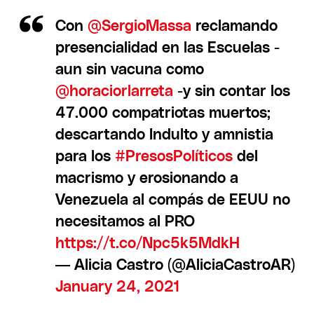
Con
@SergioMassa
reclamando
presencialidad en las Escuelas -
aun sin vacuna como
@horaciorlarreta
-y sin contar los
47.000 compatriotas muertos;
descartando Indulto y amnistia
para los
#PresosPolíticos
del
macrismo y erosionando a
Venezuela al compás de EEUU no
necesitamos al PRO
https://t.co/Npc5k5MdkH
— Alicia Castro (@AliciaCastroAR)
January 24, 2021