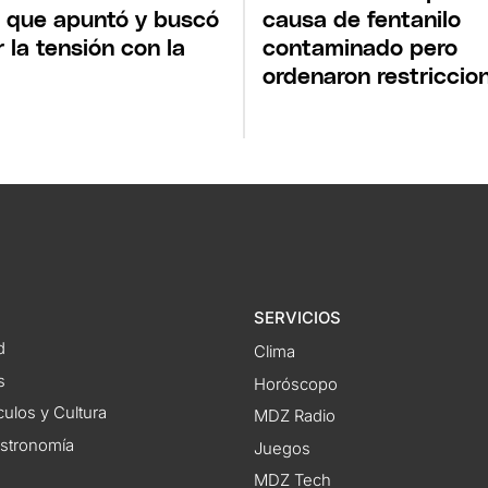
s que apuntó y buscó
causa de fentanilo
r la tensión con la
contaminado pero
ordenaron restriccio
SERVICIOS
d
Clima
s
Horóscopo
ulos y Cultura
MDZ Radio
astronomía
Juegos
MDZ Tech