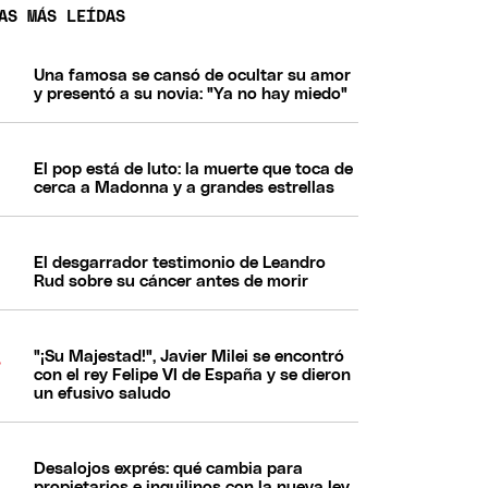
AS MÁS LEÍDAS
Una famosa se cansó de ocultar su amor
y presentó a su novia: "Ya no hay miedo"
El pop está de luto: la muerte que toca de
cerca a Madonna y a grandes estrellas
El desgarrador testimonio de Leandro
Rud sobre su cáncer antes de morir
"¡Su Majestad!", Javier Milei se encontró
con el rey Felipe VI de España y se dieron
un efusivo saludo
Desalojos exprés: qué cambia para
propietarios e inquilinos con la nueva ley