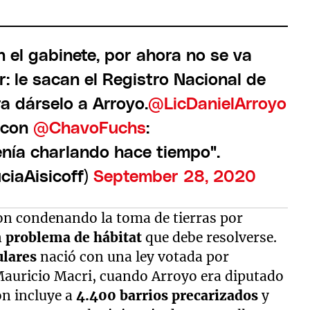
n el gabinete, por ahora no se va
r: le sacan el Registro Nacional de
a dárselo a Arroyo.
@LicDanielArroyo
con
@ChavoFuchs
:
enía charlando hace tiempo".
ciaAisicoff)
September 28, 2020
ron condenando la toma de tierras por
n
problema de hábitat
que debe resolverse.
ulares
nació con una ley votada por
auricio Macri, cuando Arroyo era diputado
ón incluye a
4.400 barrios precarizados
y