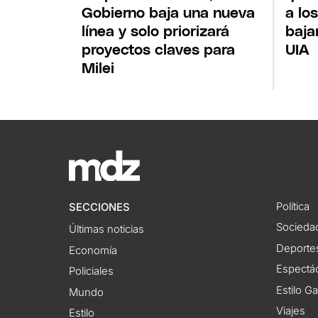
Gobierno baja una nueva
a lo
línea y solo priorizará
baja
proyectos claves para
UIA
Milei
Política
SECCIONES
Socieda
Últimas noticias
Deporte
Economía
Espectác
Policiales
Estilo G
Mundo
Viajes
Estilo