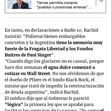
Tierras permitía comprar
"pueblos o provincias enteras" y
se cruzó con el Gobierno
En tanto, en declaraciones a
Radio 10
, Rachid
insistió: "Pidieron bienes embargables
concretos y la Argentina
tiene la memoria muy
fuerte de la Fragata Libertad y los Fondos
Buitres de Paul Singer
".
"Cuando digo los glaciares no es casual, porque
hace dos semanas
el agua dulce comenzó a
cotizar en Wall Street
. No nos olvidemos de que
el dueño de Pfizer es el fondo Black Rock, el
mismo que trató de impedir la reestructuración
de deuda argentina", indicó Rachid.
El médico dijo que al Gobierno le pareció
"lógica"
la primera ley que se aprobó para
facilitar los contratos de la vacuna. "Es como
el