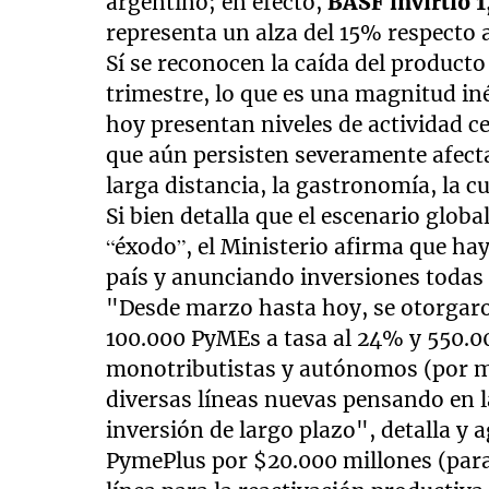
argentino; en efecto,
BASF invirtió 
representa un alza del 15% respecto a
Sí se reconocen la caída del product
trimestre, lo que es una magnitud in
hoy presentan niveles de actividad c
que aún persisten severamente afectad
larga distancia, la gastronomía, la c
Si bien detalla que el escenario global
“éxodo”, el Ministerio afirma que h
país y anunciando inversiones todas
"Desde marzo hasta hoy, se otorgar
100.000 PyMEs a tasa al 24% y 550.00
monotributistas y autónomos (por m
diversas líneas nuevas pensando en la
inversión de largo plazo", detalla y a
PymePlus por $20.000 millones (par