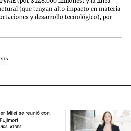
 PyME (por $248.000 millones) y la línea
uctural (que tengan alto impacto en materia
ortaciones y desarrollo tecnológico), por
ISIS
ENOS AIRES