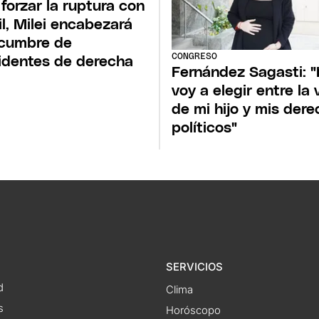
 forzar la ruptura con
il, Milei encabezará
cumbre de
CONGRESO
identes de derecha
Fernández Sagasti: 
voy a elegir entre la 
de mi hijo y mis der
políticos"
SERVICIOS
d
Clima
s
Horóscopo