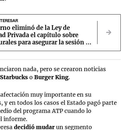
NTERESAR
rno eliminó de la Ley de
d Privada el capítulo sobre
rurales para asegurar la sesión en
do
nciaron nada, pero se crearon noticias
o
Starbucks
o
Burger King
.
 afectación muy importante en su
, y en todos los casos el Estado pagó parte
 medio del programa ATP cuando lo
el informe.
presa
decidió mudar
un segmento