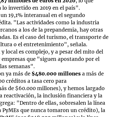
1,87 millones de euros en 2020
, lo que
 lo invertido en 2019 en el país".
o un 19,1% interanual en el segundo
édita. "Las actividades como la industria
ercanos a los de la prepandemia, hay otras
as. Es el caso del turismo, el transporte de
ultura o el entretenimiento", señala.
 y local es complejo, y a pesar del mito del
ay empresas que "siguen apostando por el
 las semanas".
on ya más de
$480.000 millones
a más de
0 créditos a tasa cero para
ás de $60.000 millones), y hemos largado
 reactivación, la inclusión financiera y la
grega: "Dentro de ellas, sobresalen la línea
a PyMEs que nunca tomaron un crédito), la