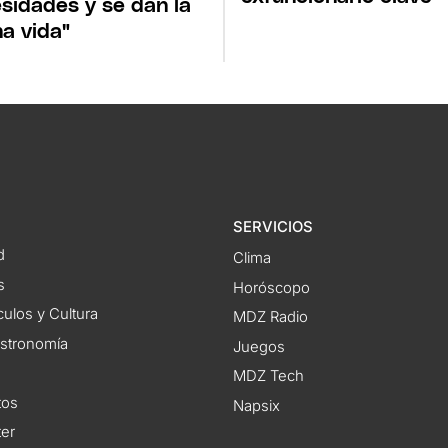
sidades y se dan la
a vida"
SERVICIOS
d
Clima
s
Horóscopo
ulos y Cultura
MDZ Radio
astronomía
Juegos
MDZ Tech
tos
Napsix
ter