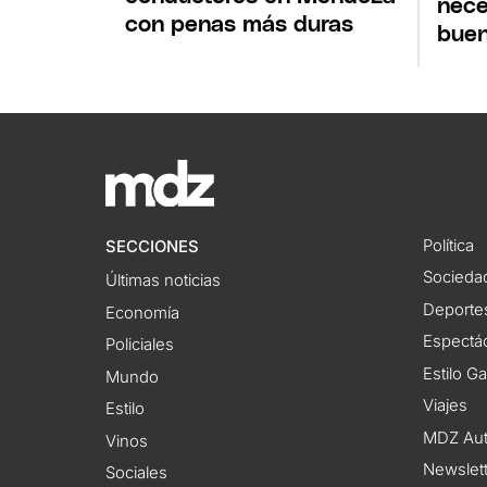
nece
con penas más duras
buen
Política
SECCIONES
Socieda
Últimas noticias
Deporte
Economía
Espectác
Policiales
Estilo G
Mundo
Viajes
Estilo
MDZ Au
Vinos
Newslet
Sociales