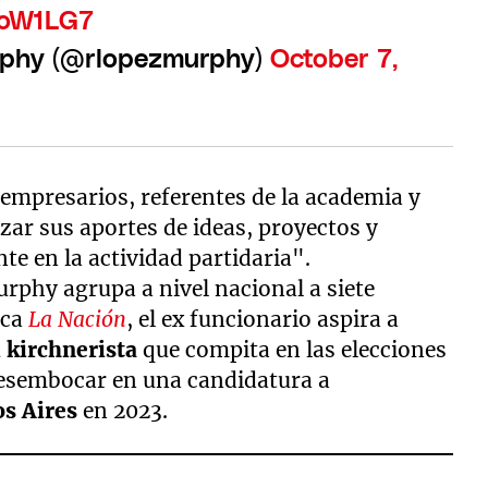
JoW1LG7
rphy (@rlopezmurphy)
October 7,
 empresarios, referentes de la academia y
izar sus aportes de ideas, proyectos y
te en la actividad partidaria".
urphy agrupa a nivel nacional a siete
ica
La Nación
, el ex funcionario aspira a
i kirchnerista
que compita en las elecciones
 desembocar en una candidatura a
os Aires
en 2023.