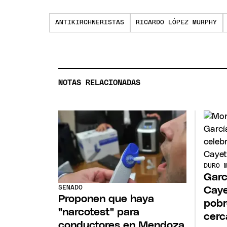
ANTIKIRCHNERISTAS
RICARDO LÓPEZ MURPHY
NOTAS RELACIONADAS
DURO 
Garc
SENADO
Caye
Proponen que haya
pobr
"narcotest" para
cerc
conductores en Mendoza