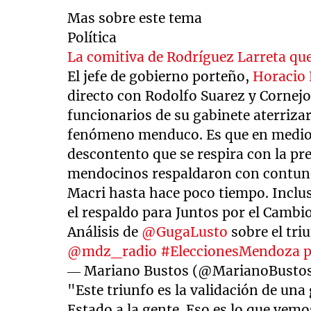
Mas sobre este tema
Política
La comitiva de Rodríguez Larreta qu
El jefe de gobierno porteño,
Horacio 
directo con Rodolfo Suarez y Cornejo 
funcionarios de su gabinete aterriz
fenómeno menduco. Es que en medio de 
descontento que se respira con la pr
mendocinos respaldaron con contund
Macri hasta hace poco tiempo. Inclus
el respaldo para Juntos por el Cambio
Análisis de
@GugaLusto
sobre el tri
@mdz_radio
#EleccionesMendoza
— Mariano Bustos (@MarianoBusto
"Este triunfo es la validación de una 
Estado a la gente. Eso es lo que vem