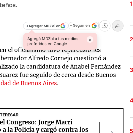
teños.
+
Agregar MDZol en
+ Seguir en
Agregá MDZol a tus medios
×
preferidos en Google
en el oficialismo tuvo repercusiones
 gobernador Alfredo Cornejo cuestionó a
lizado la candidatura de Anabel Fernández
de Suarez fue seguido de cerca desde Buenos
udad de Buenos Aires
.
NTERESAR
el Congreso: Jorge Macri
 a la Policía y cargó contra los