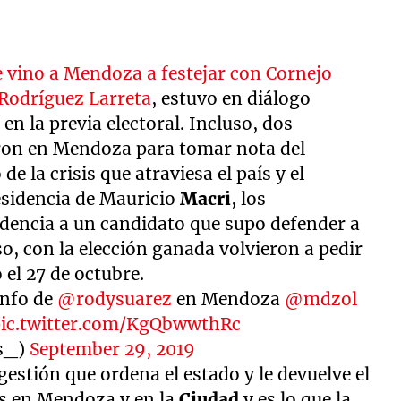
e vino a Mendoza a festejar con Cornejo
Rodríguez Larreta
, estuvo en diálogo
en la previa electoral. Incluso, dos
aron en Mendoza para tomar nota del
la crisis que atraviesa el país y el
esidencia de Mauricio
Macri
, los
encia a un candidato que supo defender a
o, con la elección ganada volvieron a pedir
 el 27 de octubre.
unfo de
@rodysuarez
en Mendoza
@mdzol
pic.twitter.com/KgQbwwthRc
s_)
September 29, 2019
gestión que ordena el estado y le devuelve el
os en Mendoza y en la
Ciudad
y es lo que la