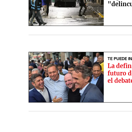
"delinc
TE PUEDE I
La defin
futuro 
el debat