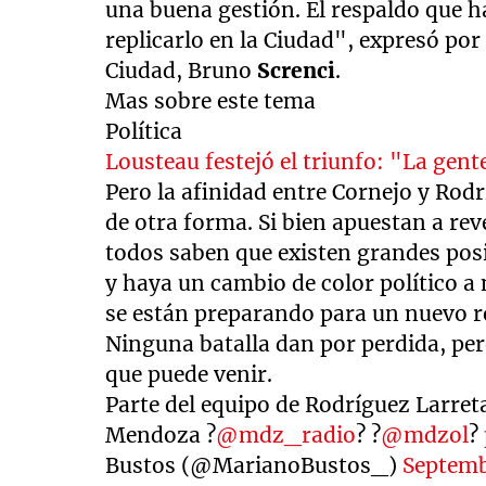
una buena gestión. El respaldo que 
replicarlo en la Ciudad", expresó por
Ciudad, Bruno
Screnci
.
Mas sobre este tema
Política
Lousteau festejó el triunfo: "La gent
Pero la afinidad entre Cornejo y Rod
de otra forma. Si bien apuestan a rev
todos saben que existen grandes pos
y haya un cambio de color político a 
se están preparando para un nuevo rol
Ninguna batalla dan por perdida, per
que puede venir.
Parte del equipo de Rodríguez Larreta
Mendoza ?
@mdz_radio
? ?
@mdzol
?
Bustos (@MarianoBustos_)
Septemb