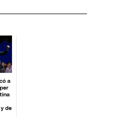
icó a
mper
tina
 y de