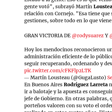
gente votó", subrayó Martín
Louste
relación con Cornejo. "Esa tiene que 
gestiones, sobre todo en lo que viene
GRAN VICTORIA DE
@rodysuarez
Y
Hoy los mendocinos reconocieron una
administración eficiente de lo públic
seguir recuperando, ordenando y devo
pic.twitter.com/cFKFlp2LTK
— Martín Lousteau (@GugaLusto)
S
En Buenos Aires
Rodríguez Larreta
n
ir a balotaje y la apuesta es consegui
jefe de Gobierno. En otras palabras, 
porteños valoren con su voto el orde