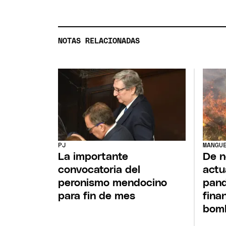
NOTAS RELACIONADAS
PJ
MANGU
La importante
De n
convocatoria del
actu
peronismo mendocino
pand
para fin de mes
fina
bomb