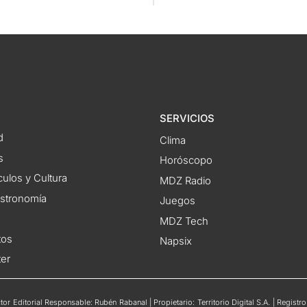
SERVICIOS
d
Clima
s
Horóscopo
ulos y Cultura
MDZ Radio
astronomía
Juegos
MDZ Tech
tos
Napsix
ter
or Editorial Responsable: Rubén Rabanal | Propietario: Territorio Digital S.A. | Regis