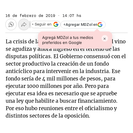
16 de febrero de 2019 · 14:07 hs
+
Agregar MDZol en
+ Seguir en
Agregá MDZol a tus medios
×
La crisis de la producción y la industria del vino
preferidos en Google
se agudiza y ahora ingresó en el terreno de las
disputas políticas. El Gobierno consensuó con el
sector productivo la creación de un fondo
anticíclico para intervenir en la industria. Ese
fondo sería de 4 mil millones de pesos, para
ejecutar 1000 millones por año. Pero para
ejecutar esa idea es necesario que se apruebe
una ley que habilite a buscar financiamiento.
Por eso hubo reuniones entre el oficialismo y
distintos sectores de la oposición.