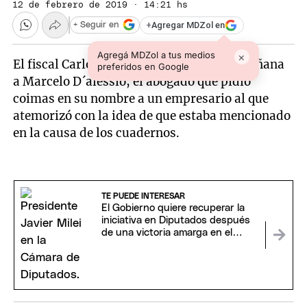
12 de febrero de 2019 · 14:21 hs
+
Agregar MDZol en
+ Seguir en
Agregá MDZol a tus medios
×
El fiscal Carlos Stornelli denunció esta mañana
preferidos en Google
a Marcelo D´alessio, el abogado que pidió
coimas en su nombre a un empresario al que
atemorizó con la idea de que estaba mencionado
en la causa de los cuadernos.
TE PUEDE INTERESAR
El Gobierno quiere recuperar la
iniciativa en Diputados después
de una victoria amarga en el
Senado