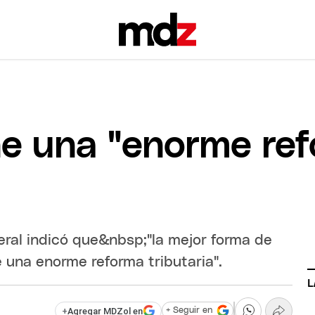
e una "enorme re
eral indicó que&nbsp;"la mejor forma de
e una enorme reforma tributaria".
L
+
Agregar MDZol en
+ Seguir en