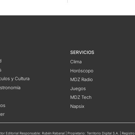
SERVICIOS
d
Clima
s
Horóscopo
ulos y Cultura
MDZ Radio
astronomía
Juegos
MDZ Tech
tos
Napsix
ter
or Editorial Responsable: Rubén Rabanal | Propietario: Territorio Digital S.A. | Regis