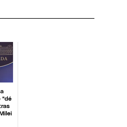
 a
e "dé
tras
Milei