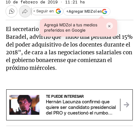
10 de febrero de 2019 · 11:21 hs
+
Agregar MDZol en
+ Seguir en
Agregá MDZol a tus medios
×
El secretario general de SUTEBA, Roberto
preferidos en Google
Baradel, advirtió que "hubo una pérdida del 15%
del poder adquisitivo de los docentes durante el
2018", de cara a las negociaciones salariales con
el gobierno bonaerense que comienzan el
próximo miércoles.
TE PUEDE INTERESAR
Hernán Lacunza confirmó que
quiere ser candidato presidencial
del PRO y cuestionó el rumbo
económico de Milei