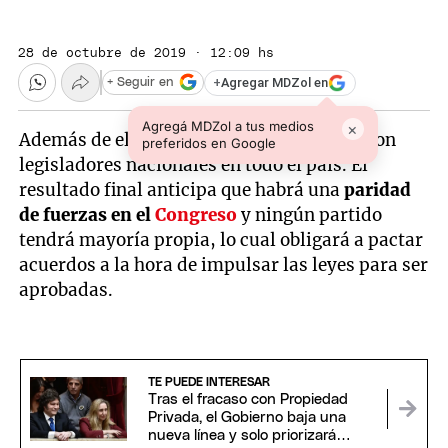
28 de octubre de 2019 · 12:09 hs
+
Agregar MDZol en
+ Seguir en
Agregá MDZol a tus medios
×
Además de elegir presidente, ayer se votaron
preferidos en Google
legisladores nacionales en todo el país. El
resultado final anticipa que habrá una
paridad
de fuerzas en el
Congreso
y ningún partido
tendrá mayoría propia, lo cual obligará a pactar
acuerdos a la hora de impulsar las leyes para ser
aprobadas.
TE PUEDE INTERESAR
Tras el fracaso con Propiedad
Privada, el Gobierno baja una
nueva línea y solo priorizará