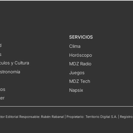
SERVICIOS
d
Clima
s
Horóscopo
ulos y Cultura
MDZ Radio
astronomía
Juegos
MDZ Tech
tos
Napsix
ter
or Editorial Responsable: Rubén Rabanal | Propietario: Territorio Digital S.A. | Regis