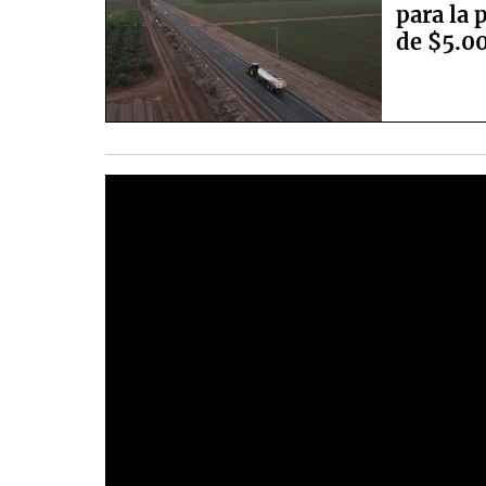
para la 
de $5.0