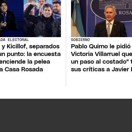
ADA ELECTORAL
GOBIERNO
i y Kicillof, separados
Pablo Quirno le pidió
un punto: la encuesta
Victoria Villarruel qu
enciende la pelea
un paso al costado" 
la Casa Rosada
sus críticas a Javier 