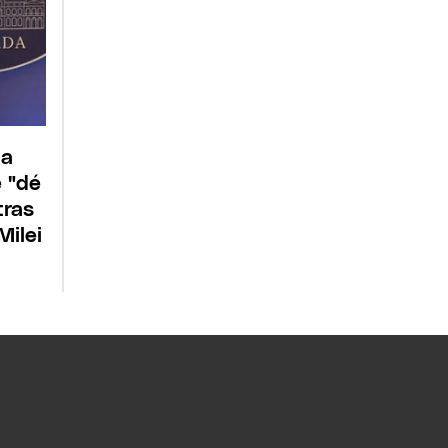
 a
e "dé
tras
Milei