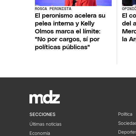
ROSCA PERONISTA
OPINI
El peronismo acelera su
El c
pelea interna y Kelly
del a
Olmos marca el límite:
Merc
"No por cargos, sí por
la A
políticas públicas"
Política
SECCIONES
Socieda
Últimas noticias
Deporte
Economía