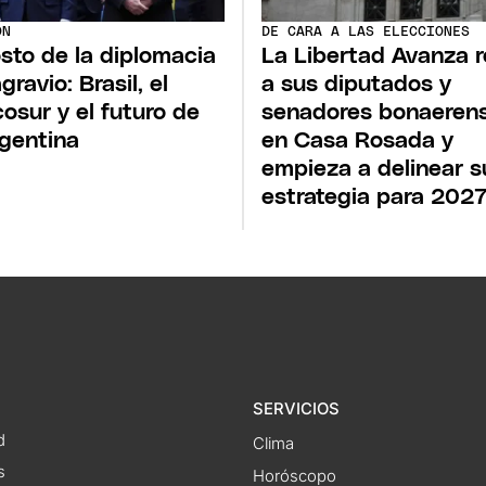
ÓN
DE CARA A LAS ELECCIONES
osto de la diplomacia
La Libertad Avanza 
gravio: Brasil, el
a sus diputados y
osur y el futuro de
senadores bonaeren
rgentina
en Casa Rosada y
empieza a delinear s
estrategia para 202
SERVICIOS
d
Clima
s
Horóscopo