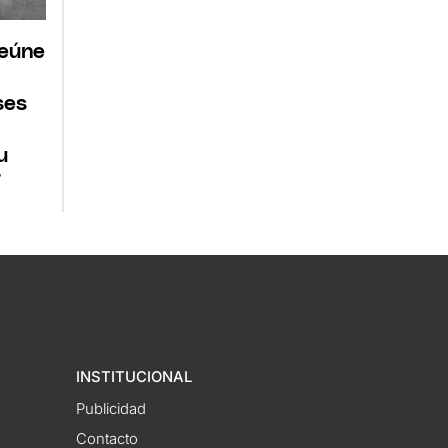
reúne
ses
u
7
INSTITUCIONAL
Publicidad
Contacto