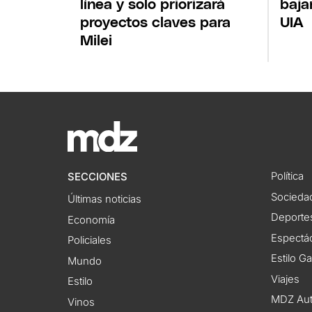
línea y solo priorizará
baja
proyectos claves para
UIA
Milei
Política
SECCIONES
Socieda
Últimas noticias
Deporte
Economía
Espectác
Policiales
Estilo G
Mundo
Viajes
Estilo
MDZ Au
Vinos