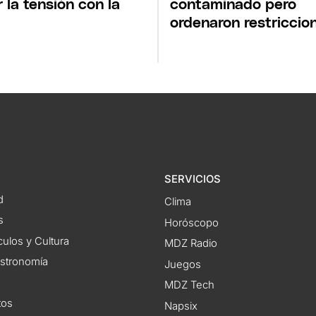
r la tensión con la
contaminado pero
ordenaron restriccio
SERVICIOS
d
Clima
s
Horóscopo
ulos y Cultura
MDZ Radio
astronomía
Juegos
MDZ Tech
tos
Napsix