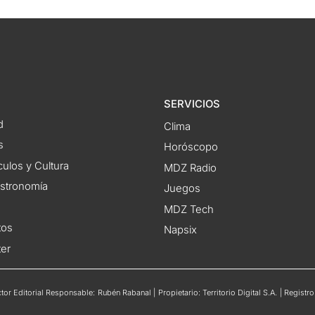
SERVICIOS
d
Clima
s
Horóscopo
ulos y Cultura
MDZ Radio
astronomía
Juegos
MDZ Tech
tos
Napsix
ter
or Editorial Responsable: Rubén Rabanal | Propietario: Territorio Digital S.A. | Regis