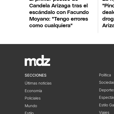
Candela Arizaga tras el
"Pin
escándalo con Facundo
deal
Moyano: "Tengo errores
drog
como cualquiera"
Ariz
Política
SECCIONES
Socieda
Últimas noticias
Deporte
Economía
Espectác
Policiales
Estilo G
Mundo
Viajes
Estilo