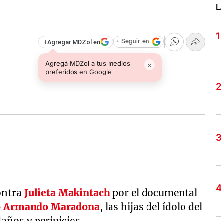
L
+
Agregar MDZol en
+ Seguir en
Agregá MDZol a tus medios
×
preferidos en Google
ontra
Julieta Makintach
por el documental
o Armando Maradona
, las hijas del ídolo del
años y perjuicios.