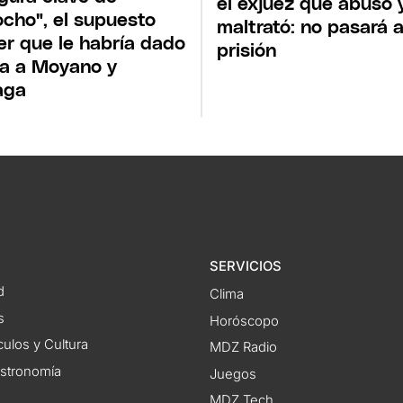
el exjuez que abusó 
ocho", el supuesto
maltrató: no pasará 
er que le habría dado
prisión
a a Moyano y
aga
SERVICIOS
d
Clima
s
Horóscopo
ulos y Cultura
MDZ Radio
astronomía
Juegos
MDZ Tech