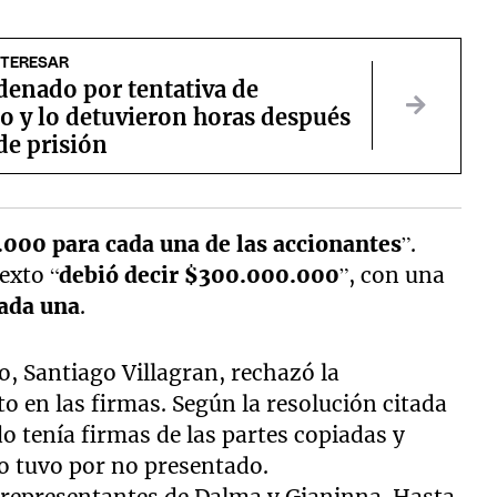
NTERESAR
denado por tentativa de
o y lo detuvieron horas después
 de prisión
000 para cada una de las accionantes
”.
exto “
debió decir $300.000.000
”, con una
ada una
.
o, Santiago Villagran, rechazó la
o en las firmas. Según la resolución citada
ado tenía firmas de las partes copiadas y
lo tuvo por no presentado.
s representantes de Dalma y Gianinna. Hasta