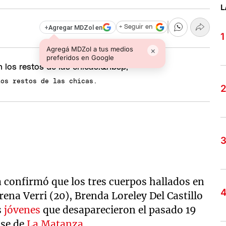
L
+
Agregar MDZol en
+ Seguir en
Agregá MDZol a tus medios
×
preferidos en Google
los restos de las chicas.
a confirmó que los tres cuerpos hallados en
na Verri (20), Brenda Loreley Del Castillo
s
jóvenes
que desaparecieron el pasado 19
nse de
La Matanza
.