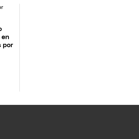
o
 en
s por