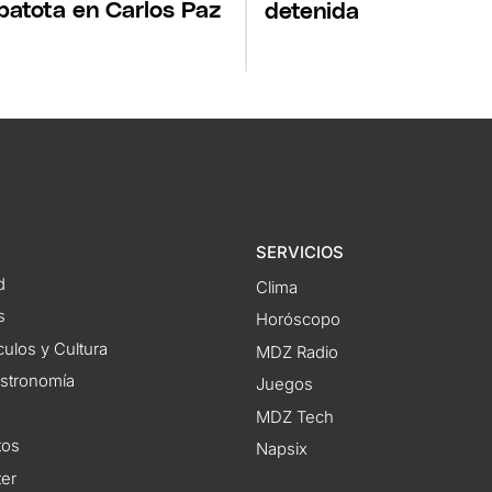
patota en Carlos Paz
detenida
SERVICIOS
d
Clima
s
Horóscopo
ulos y Cultura
MDZ Radio
astronomía
Juegos
MDZ Tech
tos
Napsix
ter