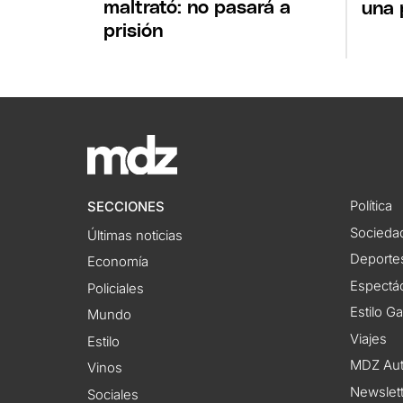
maltrató: no pasará a
una 
prisión
Política
SECCIONES
Socieda
Últimas noticias
Deporte
Economía
Espectác
Policiales
Estilo G
Mundo
Viajes
Estilo
MDZ Au
Vinos
Newslet
Sociales