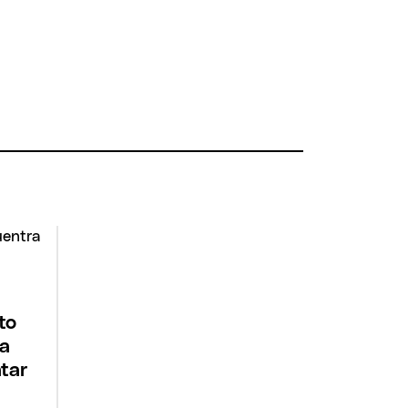
to
la
tar