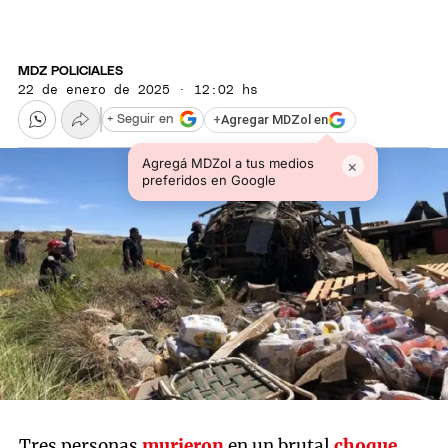
MDZ POLICIALES
22 de enero de 2025 · 12:02 hs
+
Agregar MDZol en
+ Seguir en
Agregá MDZol a tus medios
×
preferidos en Google
Tres personas
murieron
en un brutal
choque