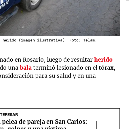
r herido (imagen ilustrativa). Foto: Telam.
nado en Rosario, luego de resultar
herido
ndo una
bala
terminó lesionado en el tórax,
onsideración para su salud y en una
NTERESAR
 pelea de pareja en San Carlos:
n, golpes y una víctima