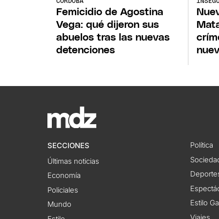
CÓRDOBA
INSEG
Femicidio de Agostina
Nuev
Vega: qué dijeron sus
Mata
abuelos tras las nuevas
crím
detenciones
nuev
Política
SECCIONES
Socieda
Últimas noticias
Deporte
Economía
Espectác
Policiales
Estilo G
Mundo
Viajes
Estilo