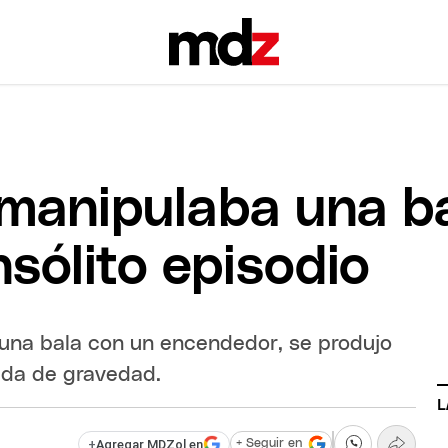
 manipulaba una ba
nsólito episodio
ó una bala con un encendedor, se produjo
rida de gravedad.
L
+
Agregar MDZol en
+ Seguir en