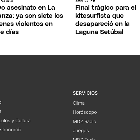
URIDAD
SANTA FE
o asesinato en La
Final trágico para el
nza: ya son siete los
kitesurfista que
enes violentos en
desapareció en la
e días
Laguna Setúbal
SERVICIOS
d
Clima
s
Horóscopo
ulos y Cultura
MDZ Radio
astronomía
Juegos
MDZ Tech