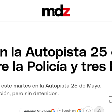
 en la Autopista 2
re la Policía y tre
on este martes en la Autopista 25 de Mayo,
ión, pero sin detenidos.
L
+
Agregar MDZol en
+ Seguir en