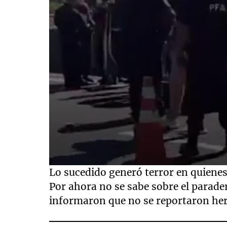
0
Lo sucedido generó terror en quienes 
seconds
of
Por ahora no se sabe sobre el parader
15
informaron que no se reportaron her
seconds
Volume
90%