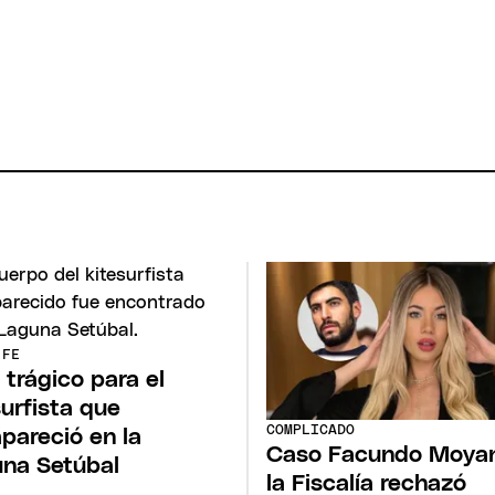
 FE
l trágico para el
surfista que
COMPLICADO
pareció en la
Caso Facundo Moyan
na Setúbal
la Fiscalía rechazó