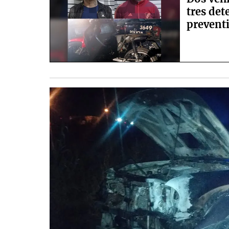
tres det
prevent