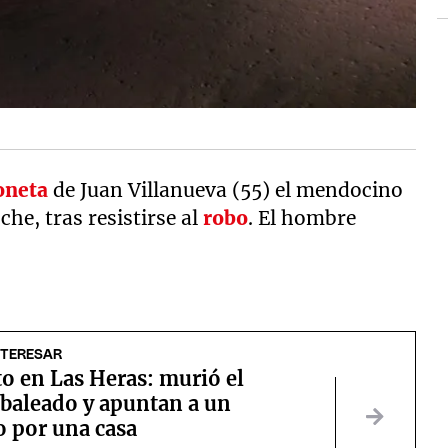
oneta
de Juan Villanueva (55) el mendocino
he, tras resistirse al
robo
. El hombre
NTERESAR
o en Las Heras: murió el
baleado y apuntan a un
o por una casa