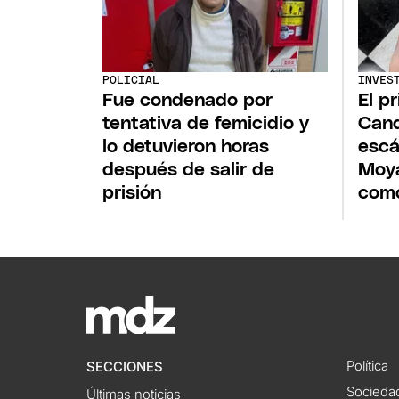
POLICIAL
INVES
Fue condenado por
El p
tentativa de femicidio y
Cand
lo detuvieron horas
escá
después de salir de
Moya
prisión
como
Política
SECCIONES
Socieda
Últimas noticias