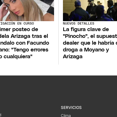
TIGACIÓN EN CURSO
NUEVOS DETALLES
rimer posteo de
La figura clave de
ela Arizaga tras el
"Pinocho", el supues
ndalo con Facundo
dealer que le habría
no: "Tengo errores
droga a Moyano y
 cualquiera"
Arizaga
SERVICIOS
d
Clima