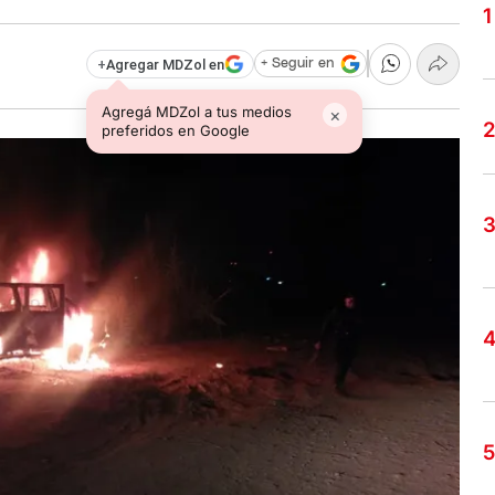
+
Agregar MDZol en
+ Seguir en
Agregá MDZol a tus medios
×
preferidos en Google