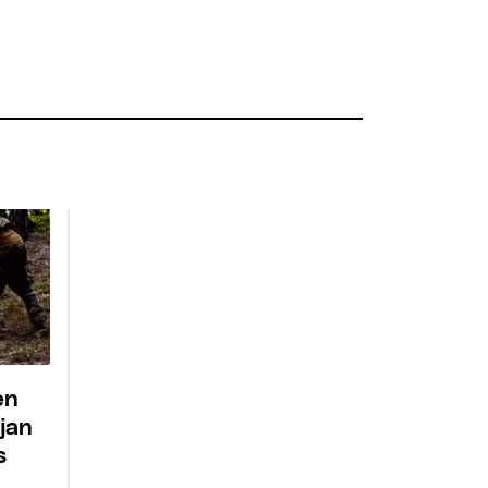
en
ejan
s