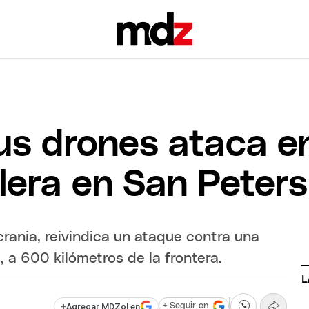
us drones ataca e
olera en San Peter
crania, reivindica un ataque contra una
, a 600 kilómetros de la frontera.
L
+
Agregar MDZol en
+ Seguir en