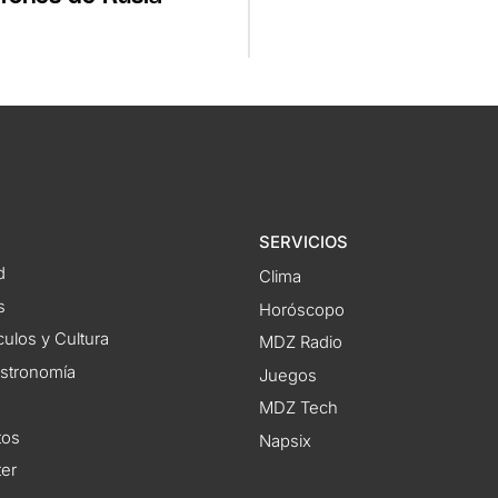
SERVICIOS
d
Clima
s
Horóscopo
ulos y Cultura
MDZ Radio
astronomía
Juegos
MDZ Tech
tos
Napsix
ter