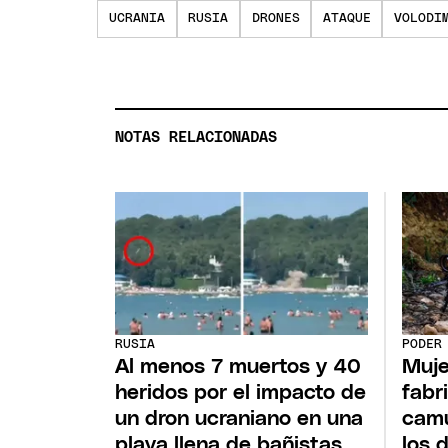
UCRANIA
RUSIA
DRONES
ATAQUE
VOLODI
NOTAS RELACIONADAS
RUSIA
PODER
Al menos 7 muertos y 40
Muje
heridos por el impacto de
fabr
un dron ucraniano en una
camu
playa llena de bañistas
los 