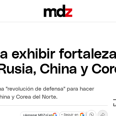
 exhibir fortaleza
usia, China y Cor
na "revolución de defensa" para hacer
hina y Corea del Norte.
L
+
Agregar MDZol en
+ Seguir en