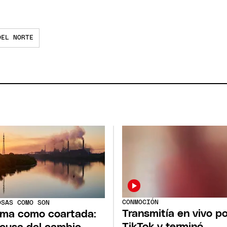
DEL NORTE
CONMOCIÓN
OSAS COMO SON
Transmitía en vivo p
lima como coartada:
TikTok y terminó