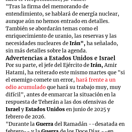
"Tras la firma del memorando de
entendimiento, se hablará de energía nuclear,
aunque aún no hemos entrado en detalles.
También se abordarán temas como el
enriquecimiento de uranio, las reservas y las
necesidades nucleares de
Irán",
ha señalado,
sin más detalles sobre la agenda.
Advertencias a Estados Unidos e Israel
Por su parte, el jefe del Ejército de
Irán,
Amir
Hatami, ha reiterado este mismo martes que "si
el enemigo comete un error,
hará frente a un
odio acumulado
que hará su trabajo muy, muy
difícil", antes de enmarcar la situación en la
respuesta de Teherán a las dos ofensivas de
Israel
y
Estados Unidos
en junio de 2025 y
febrero de 2026.
"Durante la
Guerra
del Ramadán --desatada en
febrero-- y la
Guerra
de los Doce Días --en