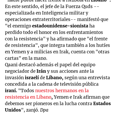
"nadie puede hacer frente a Hezbolá en
Líbano".
En este sentido, el jefe de la Fuerza Quds --
especializada en Inteligencia militar y
operaciones extraterritoriales-- manifestó que
"el enemigo
estadounidense-sionista
ha
perdido todo el honor en los enfrentamientos
con la resistencia" y ha afirmado que "el frente
de resistencia", que integra también a los hutíes
en Yemen y a milicias en Irak, cuenta con "otras
cartas" en la mano.
Qaani destacó además el papel del equipo
negociador de
Irán
y sus acciones ante la
invasión
israelí
de
Líbano,
según una entrevista
concedida a la cadena de televisión pública
iraní.
"Todos
nuestros hermanos en la
resistencia en Líbano
,
Yemen e Irak afirman que
debemos ser pioneros en la lucha contra
Estados
Unidos
", zanjó.
Dpa