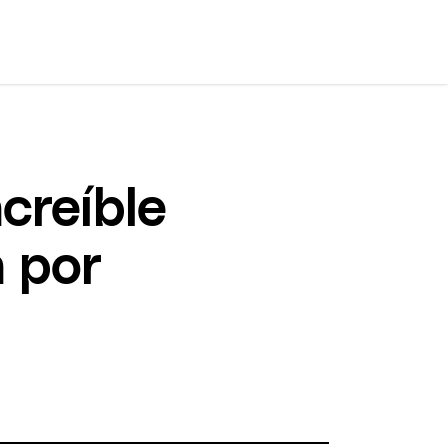
ncreíble
 por