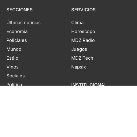
SECCIONES
SERVICIOS
Últimas noticias
Clima
Economía
Horóscopo
Policiales
MDZ Radio
Mundo
Juegos
Estilo
MDZ Tech
Vinos
Napsix
Sociales
Política
INSTITUCIONAL
Sociedad
Publicidad
Deportes
Contacto
Espectáculos y Cultura
Políticas de seguridad y
Estilo Gastronomía
privacidad
Viajes
Términos y condiciones