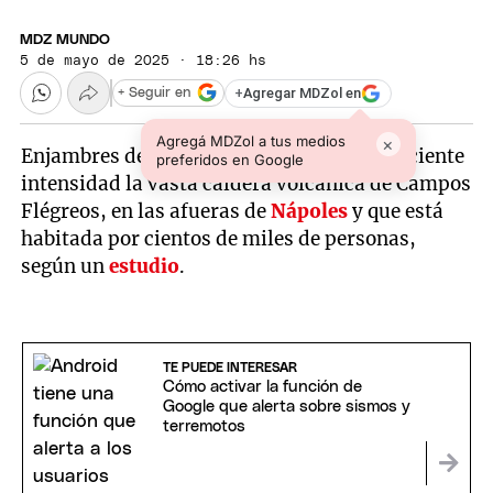
MDZ MUNDO
5 de mayo de 2025 · 18:26 hs
+
Agregar MDZol en
+ Seguir en
Agregá MDZol a tus medios
×
Enjambres de
terremotos
sacuden con creciente
preferidos en Google
intensidad la vasta caldera volcánica de Campos
Flégreos, en las afueras de
Nápoles
y que está
habitada por cientos de miles de personas,
según un
estudio
.
TE PUEDE INTERESAR
Cómo activar la función de
Google que alerta sobre sismos y
terremotos