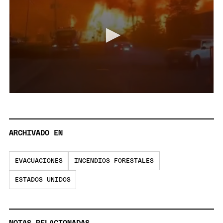
0
seconds
of
14
seconds
ARCHIVADO EN
EVACUACIONES
INCENDIOS FORESTALES
ESTADOS UNIDOS