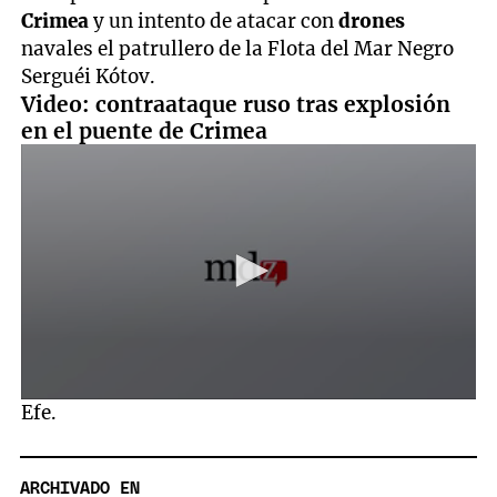
Crimea
y un intento de atacar con
drones
navales el patrullero de la Flota del Mar Negro
Serguéi Kótov.
Video: contraataque ruso tras explosión
en el puente de Crimea
0
Efe.
seconds
of
1
minute,
ARCHIVADO EN
12