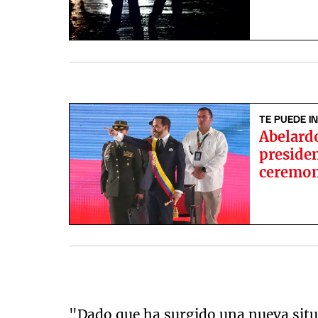
TE PUEDE I
Abelard
preside
ceremoni
"Dado que ha surgido una nueva situ