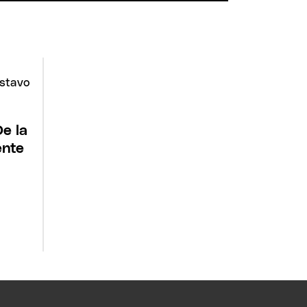
e la
ente