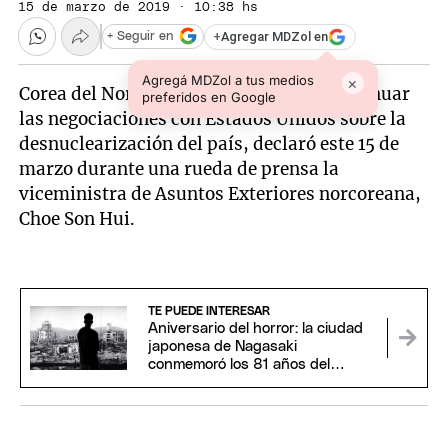
15 de marzo de 2019 · 10:38 hs
+
Agregar MDZol en
+ Seguir en
Agregá MDZol a tus medios
×
Corea del Norte tiene planes para no continuar
preferidos en Google
las negociaciones con Estados Unidos sobre la
desnuclearización del país, declaró este 15 de
marzo durante una rueda de prensa la
viceministra de Asuntos Exteriores norcoreana,
Choe Son Hui.
TE PUEDE INTERESAR
Aniversario del horror: la ciudad
japonesa de Nagasaki
conmemoró los 81 años del
ataque atómico estadounidense