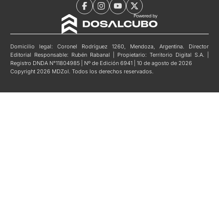
Domicilio legal: Coronel Rodríguez 1260, Mendoza, Argentina. Director
Editorial Responsable: Rubén Rabanal | Propietario: Territorio Digital S.A. |
Registro DNDA N°11804985 | Nº de Edición 6941 | 10 de agosto de 2026
Copyright 2026 MDZol. Todos los derechos reservados.