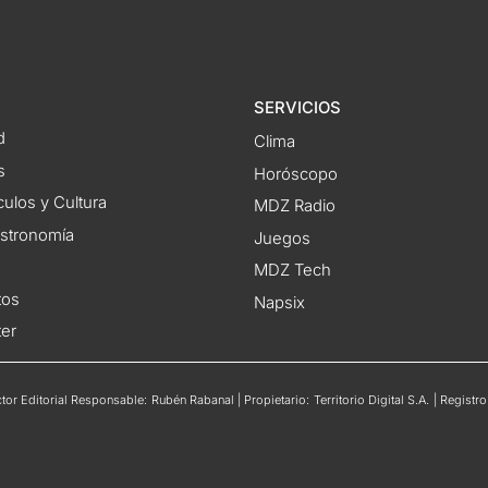
SERVICIOS
d
Clima
s
Horóscopo
ulos y Cultura
MDZ Radio
astronomía
Juegos
MDZ Tech
tos
Napsix
ter
or Editorial Responsable: Rubén Rabanal | Propietario: Territorio Digital S.A. | Regis