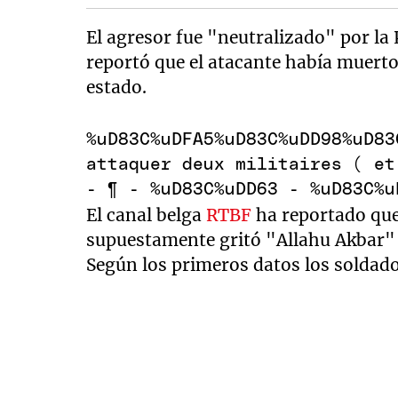
El agresor fue "neutralizado" por la 
reportó que el atacante había muerto,
estado.
%uD83C%uDFA5%uD83C%uDD98%uD8
attaquer deux militaires ( e
- ¶ - %uD83C%uDD63 - %uD83C%
El canal belga
RTBF
ha reportado que 
supuestamente gritó "Allahu Akbar"
Según los primeros datos los soldado