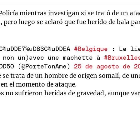
Policía mientras investigan si se trató de un ata
 pero luego se aclaró que fue herido de bala pa
3C%uDDE7%uD83C%uDDEA
#Belgique
: Le lie
t non un)avec une machette à
#Bruxelle
uDD50 (@PorteTonAme)
25 de agosto de 2
se trata de un hombre de origen somalí, de uno
 en el momento de ataque.
s no sufrieron heridas de gravedad, aunque var