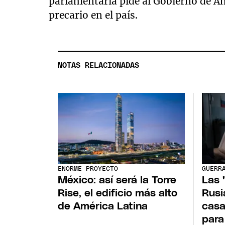
parlamentaria pide al Gobierno de An
precario en el país.
NOTAS RELACIONADAS
ENORME PROYECTO
GUERR
México: así será la Torre
Las 
Rise, el edificio más alto
Rusi
de América Latina
casa
para