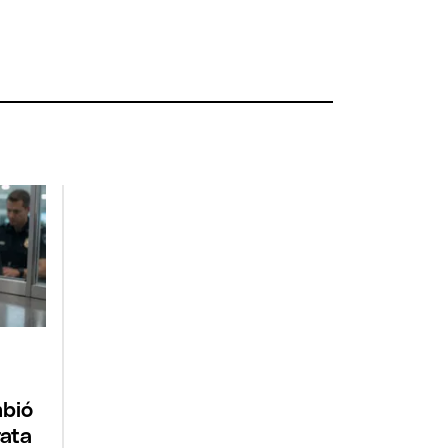
mbió
rata