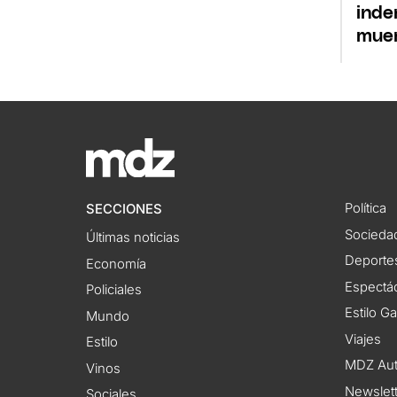
inde
mue
Política
SECCIONES
Socieda
Últimas noticias
Deporte
Economía
Espectác
Policiales
Estilo G
Mundo
Viajes
Estilo
MDZ Au
Vinos
Newslet
Sociales