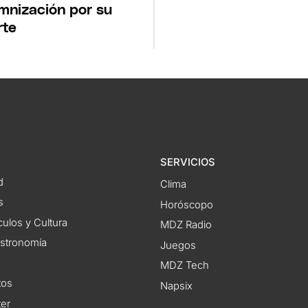
mnización por su
rte
SERVICIOS
d
Clima
s
Horóscopo
ulos y Cultura
MDZ Radio
astronomía
Juegos
MDZ Tech
tos
Napsix
ter