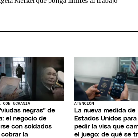
gela Merkel que ponga límites al trabajo
A CON UCRANIA
ATENCIÓN
"viudas negras" de
La nueva medida de
a: el negocio de
Estados Unidos para
rse con soldados
pedir la visa que ca
 cobrar la
el juego: de qué se t