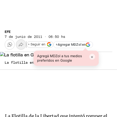
EFE
7 de junio de 2011 · 06:50 hs
+
Agregar MDZol en
+ Seguir en
Agregá MDZol a tus medios
×
preferidos en Google
La flotilla en Gaza. Foto: Gentileza El País
La Flotilla de la Libertad que intentó romper el